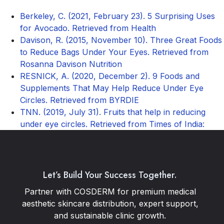
Berkeley, C. (2021, February 23). 5 Surprising Uses
for Avocado. Retrieved from Health
Davison, R. (2015, November 10). Three Great Foods
to Reduce Bags Under Your Eyes. Retrieved from
Rosanna Davison Nutrition
RESNICK, A. (2020, December 2). 9 Foods and
Supplements That May Help Reduce Under Eye
Circles. Retrieved from BYRDIE
TNN. (2019, July 31). Fruits that help in reducing
under eye circles. Retrieved from Times of India:
Let’s Build Your Success Together.
Partner with COSDERM for premium medical
aesthetic skincare distribution, expert support,
and sustainable clinic growth.